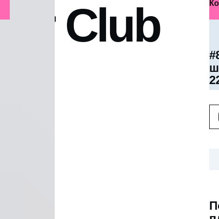
ter Club
Ко
#
ш
2
П
п