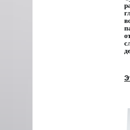
р
г
в
п
о
с
д
Э