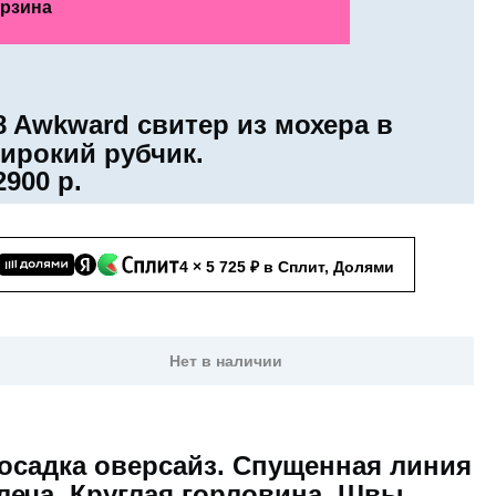
рзина
8 Awkward свитер из мохера в
ирокий рубчик.
2900
р.
4 × 5 725 ₽ в Сплит, Долями
Нет в наличии
осадка оверсайз. Спущенная линия
леча. Круглая горловина. Швы