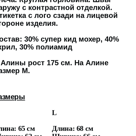
аружу с контрастной отделкой.
тикетка с лого сзади на лицевой
тороне изделия.
остав: 30% супер кид мохер, 40%
крил, 30% полиамид
 Алины рост 175 см. На Алине
азмер M.
азмеры
M
L
лина: 65 см
Длина: 68 см