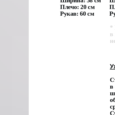
Ширина: 58 см
Ш
Плечо: 20 см
П
Рукав: 60 см
Р
*
в
н
У
С
в
ш
о
с
С