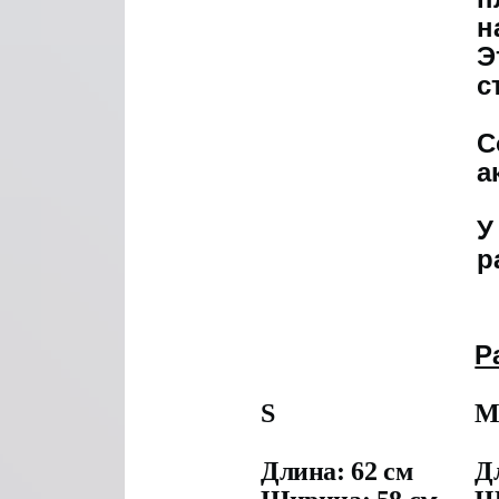
н
Э
с
С
а
У
р
Р
S
Длина: 62 см
Д