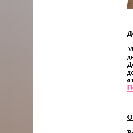
Д
М
д
Д
д
о
П
О
В