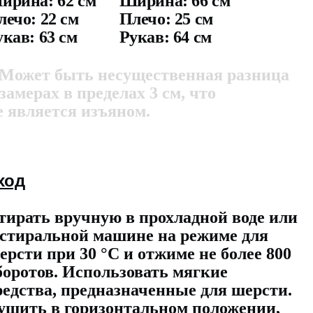
ирина: 62 см
Ширина: 66 см
лечо: 22 см
Плечо: 25 см
укав: 63 см
Рукав: 64 см
 Может быть несущественная разница
 замерах в пределах 3 см, что
е является изъяном.
ход
тирать вручную в прохладной воде или
 стиральной машине на режиме для
ерсти при 30 °C и отжиме не более 800
боротов. Использовать мягкие
редства, предназначенные для шерсти.
ушить в горизонтальном положении,