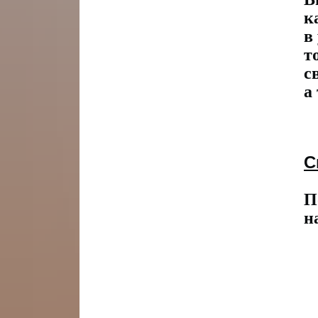
к
в
т
с
а
С
П
н