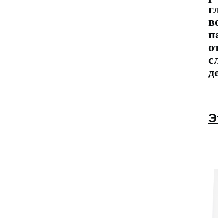
г
в
п
о
с
д
Э