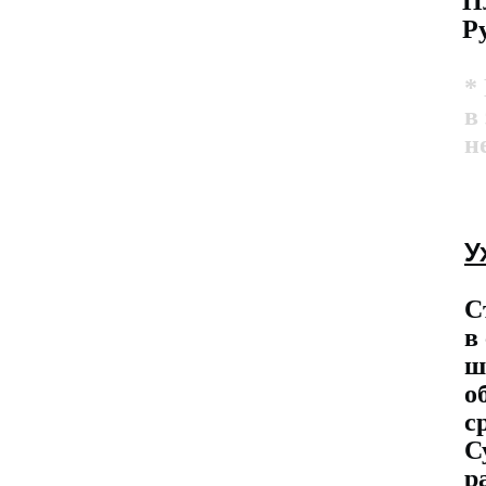
П
Р
*
в
н
У
С
в
ш
о
с
С
р