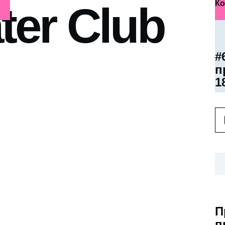
ter Club
Ко
#
п
1
П
п