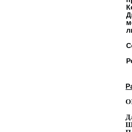
К
Д
м
л
С
Р
Р
O
Д
Ш