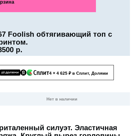
рзина
67 Foolish обтягивающий топ с
ринтом.
8500
р.
4 × 4 625 ₽ в Сплит, Долями
Нет в наличии
риталенный силуэт. Эластичная
ряжа. Круглый вырез горловины.