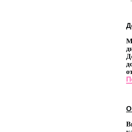
Д
М
д
Д
д
о
П
О
В
к