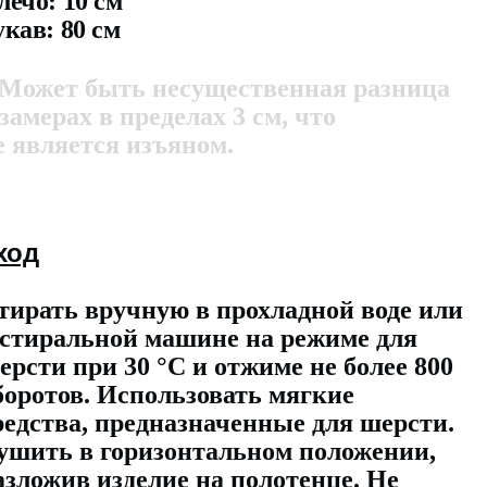
лечо: 10 см
укав: 80 см
 Может быть несущественная разница
 замерах в пределах 3 см, что
е является изъяном.
ход
тирать вручную в прохладной воде или
 стиральной машине на режиме для
ерсти при 30 °C и отжиме не более 800
боротов. Использовать мягкие
редства, предназначенные для шерсти.
ушить в горизонтальном положении,
азложив изделие на полотенце. Не