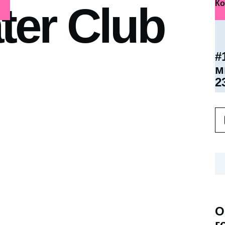
ter Club
Ко
#
м
2
О
г