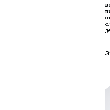
в
п
о
с
д
Э