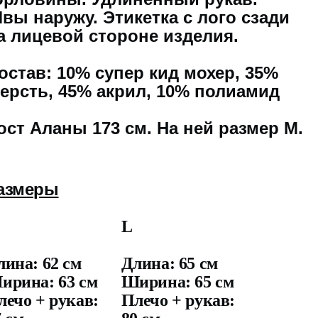
вы наружу. Этикетка с лого сзади
а лицевой стороне изделия.
остав: 10% супер кид мохер, 35%
ерсть, 45% акрил, 10% полиамид
ост Аланы 173 см. На ней размер M.
азмеры
M
L
лина: 62 см
Длина: 65 см
ирина: 63 см
Ширина: 65 см
лечо + рукав:
Плечо + рукав: