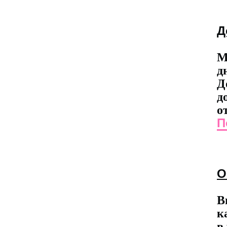
Д
М
д
Д
д
о
П
О
В
к
в