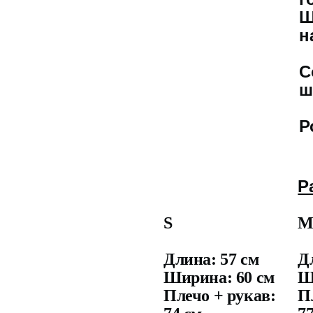
Ш
н
С
ш
Р
Р
S
Длина: 57 см
Д
Ширина: 60 см
Ш
Плечо + рукав:
П