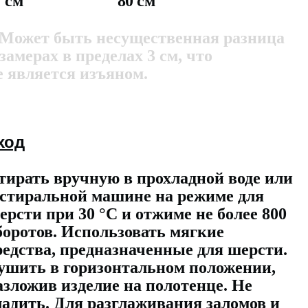
7 см
80 см
 Может быть несущественная разница
 замерах в пределах 3 см, что
е является изъяном.
ход
тирать вручную в прохладной воде или
 стиральной машине на режиме для
ерсти при 30 °C и отжиме не более 800
боротов. Использовать мягкие
редства, предназначенные для шерсти.
ушить в горизонтальном положении,
азложив изделие на полотенце. Не
ладить. Для разглаживания заломов и