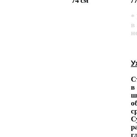
74 см
7
*
в
н
У
С
в
ш
о
с
С
р
г